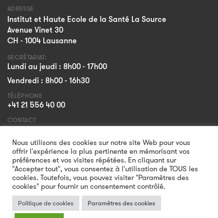
ADRESSE
Institut et Haute Ecole de la Santé La Source
Avenue Vinet 30
CH - 1004 Lausanne
SECRÉTARIAT:
Lundi au jeudi : 8h00 - 17h00
Vendredi : 8h00 - 16h30
TÉLÉPHONE
+41 21 556 40 00
CONTACT
Formulaire
Nous utilisons des cookies sur notre site Web pour vous
offrir l'expérience la plus pertinente en mémorisant vos
préférences et vos visites répétées. En cliquant sur
"Accepter tout", vous consentez à l'utilisation de TOUS les
cookies. Toutefois, vous pouvez visiter "Paramètres des
cookies" pour fournir un consentement contrôlé.
Politique de cookies
Paramètres des cookies