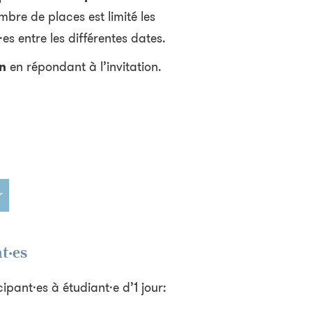
re de places est limité les
·es entre les différentes dates.
n
en répondant à l’invitation.
r
t·es
ipant·es à étudiant·e d’1 jour: