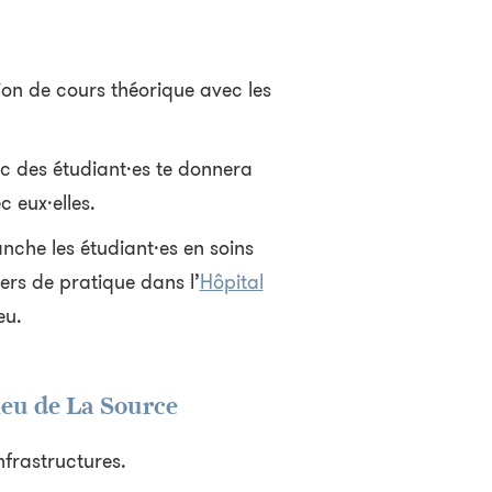
ion de cours théorique avec les
ec des étudiant·es te donnera
 eux·elles.
anche les étudiant·es en soins
iers de pratique dans l’
Hôpital
eu.
ieu de La Source
nfrastructures.