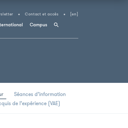
sletter
Contact et accès
[en]
ternational
Campus
ur
Séances d’information
cquis de l’expérience (VAE)