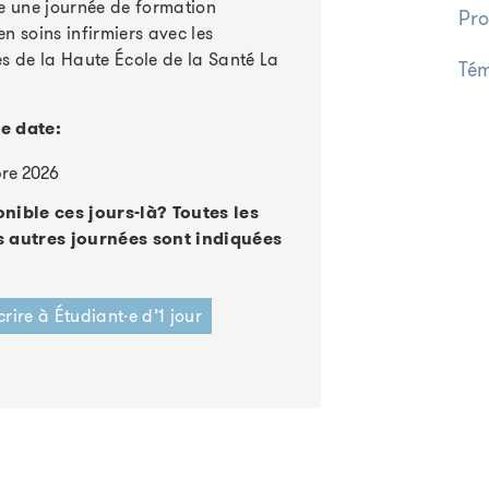
re une journée de formation
Pro
n soins infirmiers avec les
es de la Haute École de la Santé La
Tém
e date:
re 2026
nible ces jours-là? Toutes les
s autres journées sont indiquées
crire à Étudiant·e d’1 jour