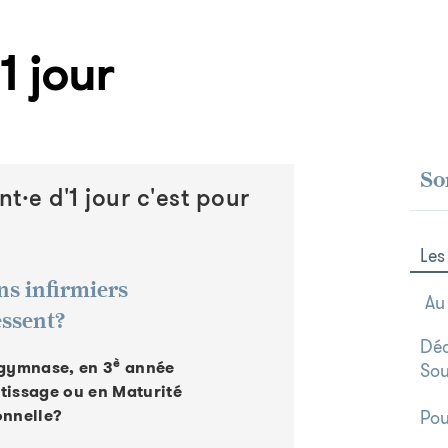
1 jour
So
nt·e d'1 jour c'est pour
Les
ns infirmiers
Au
essent?
Déc
è
 gymnase, en 3
année
Sou
tissage ou en Maturité
onnelle?
Pou