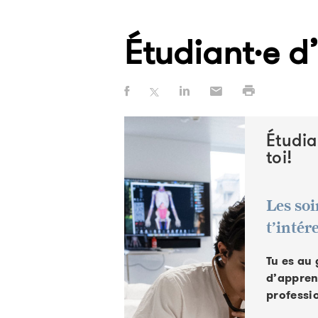
Étudiant·e d’
Étudia
toi!
Les soi
t’intér
Tu es au
d’appren
professi