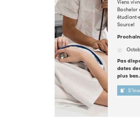
Viens viv
Bachelor e
étudiant·
Source!
Prochain
Octob
Pas dispo
dates de
plus bas.
S’ins