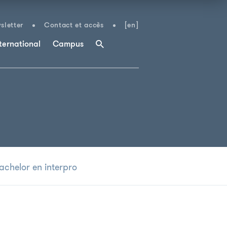
sletter
Contact et accès
[en]
ternational
Campus
achelor en interpro