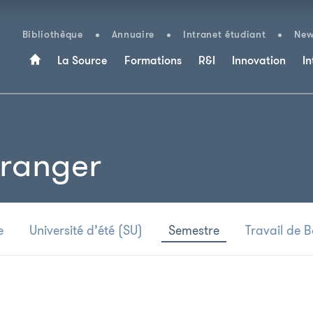
Bibliothèque
Annuaire
Intranet étudiant
New
La Source
Formations
R&I
Innovation
In
tranger
e
Université d’été (SU)
Semestre
Travail de B