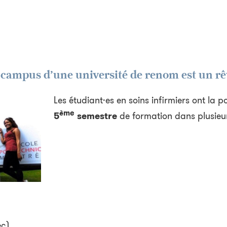
 campus d’une université de renom est un rêv
Les étudiant·es en soins infirmiers ont la po
me
è
5
semestre
de formation dans plusieurs
ec)