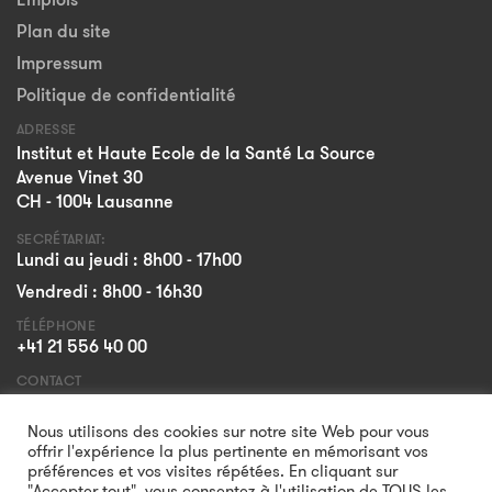
Plan du site
Impressum
Politique de confidentialité
ADRESSE
Institut et Haute Ecole de la Santé La Source
Avenue Vinet 30
CH - 1004 Lausanne
SECRÉTARIAT:
Lundi au jeudi : 8h00 - 17h00
Vendredi : 8h00 - 16h30
TÉLÉPHONE
+41 21 556 40 00
CONTACT
Formulaire
Nous utilisons des cookies sur notre site Web pour vous
offrir l'expérience la plus pertinente en mémorisant vos
préférences et vos visites répétées. En cliquant sur
"Accepter tout", vous consentez à l'utilisation de TOUS les