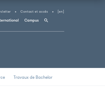
sletter
Contact et accès
[en]
ternational
Campus
rce
Travaux de Bachelor