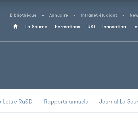
Bibliothèque
Annuaire
Intranet étudiant
New
La Source
Formations
R&I
Innovation
In
a Lettre Ra&D
Rapports annuels
Journal La Sou