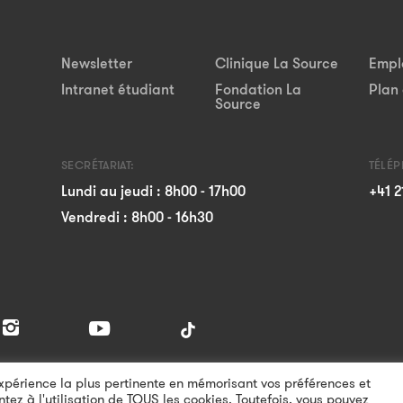
Newsletter
Clinique La Source
Empl
Intranet étudiant
Fondation La
Plan 
Source
SECRÉTARIAT:
TÉLÉ
Lundi au jeudi : 8h00 - 17h00
+41 2
Vendredi : 8h00 - 16h30
'expérience la plus pertinente en mémorisant vos préférences et
ntez à l'utilisation de TOUS les cookies. Toutefois, vous pouvez