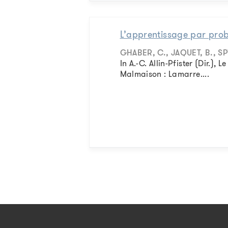
L’apprentissage par pro
GHABER, C., JAQUET, B., SP
In A.-C. Allin-Pfister (Dir.)
Malmaison : Lamarre....