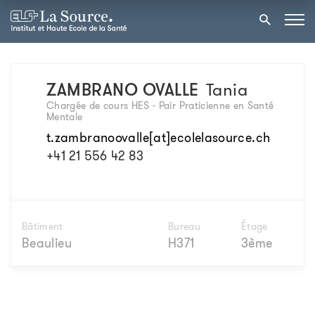
ZAMBRANO OVALLE
Tania
Chargée de cours HES - Pair Praticienne en Santé
Mentale
t.zambranoovalle[at]ecolelasource.ch
+41 21 556 42 83
Bâtiment
Bureau
Étage
Beaulieu
H371
3ème