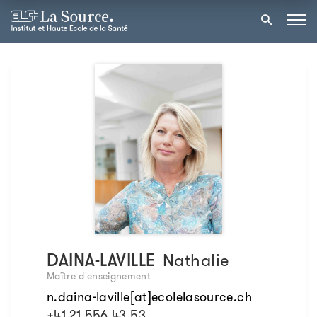
DAINA-LAVILLE
Nathalie
Maître d'enseignement
n.daina-laville[at]ecolelasource.ch
+41 21 556 43 53