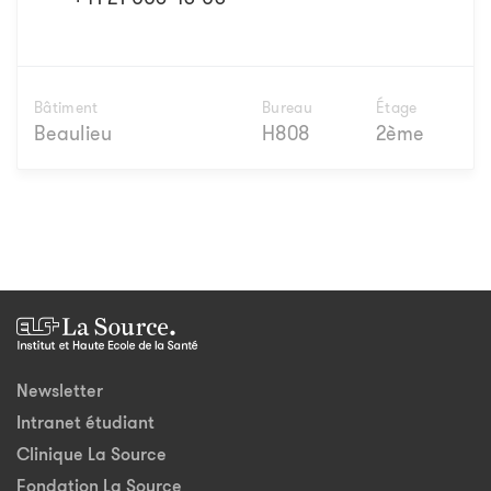
Bâtiment
Bureau
Étage
Beaulieu
H808
2ème
Newsletter
Intranet étudiant
Clinique La Source
Fondation La Source