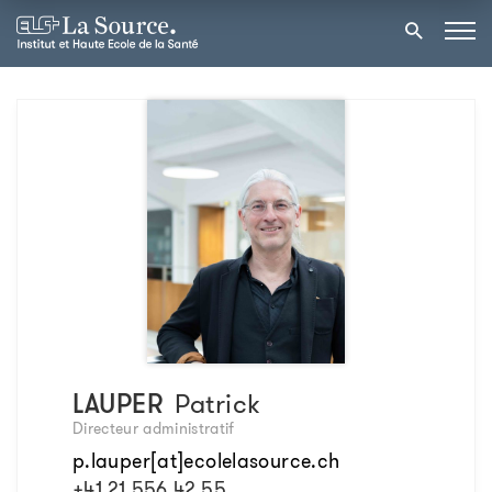
LAUPER
Patrick
Directeur administratif
p.lauper[at]ecolelasource.ch
+41 21 556 42 55