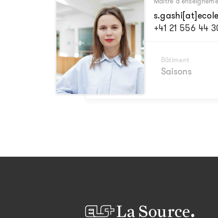
Maître d'enseignem
s.gashi[at]ecol
+41 21 556 44 3
Bâtiment
Saisons