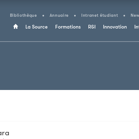
Bibliothèque
Annuaire
Intranet étudiant
New
La Source
Formations
R&I
Innovation
In
ara