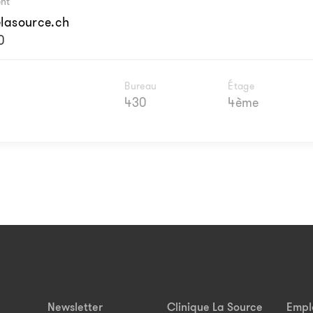
ent
elasource.ch
0
Bureau
Étage
430
4ème
Newsletter
Clinique La Source
Empl