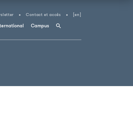
sletter
Contact et accès
[en]
ternational
Campus