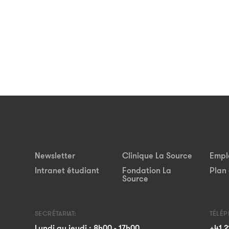
Newsletter
Clinique La Source
Empl
Intranet étudiant
Fondation La
Plan 
Source
SECRÉTARIAT:
TÉLÉ
Lundi au jeudi : 8h00 - 17h00
+41 2