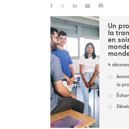
Un pr
la tra
en soi
monde
monde
4 séances
Accom
la pro
Échang
Dével