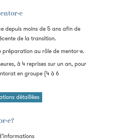
entor·e
ce depuis moins de 5 ans afin de
cente de la transition.
e préparation au rôle de mentor·e.
ures, à 4 reprises sur un an, pour
ntorat en groupe (4 à 6
ations détaillées
or·e?
d’informations