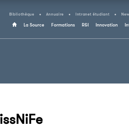
Bibliothèque
Annuaire
Intranet étudiant
New
La Source
Formations
R&I
Innovation
In
issNiFe