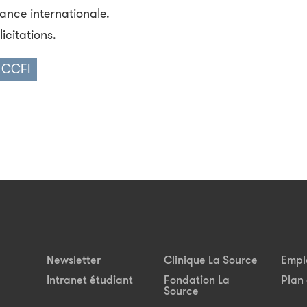
ance internationale.
icitations.
u CCFI
Newsletter
Clinique La Source
Empl
Intranet étudiant
Fondation La
Plan 
Source