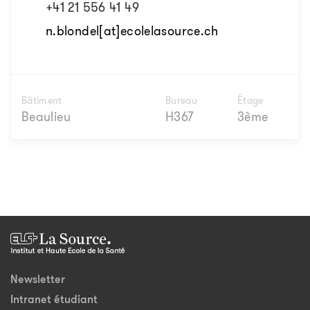
+41 21 556 41 49
n.blondel[at]ecolelasource.ch
Bâtiment
Bureau
Étage
Beaulieu
H367
3ème
Newsletter
Intranet étudiant