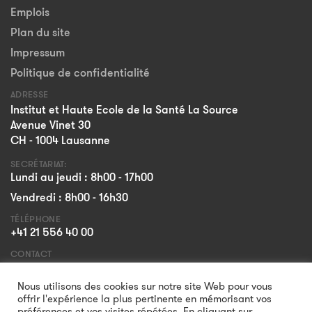
Emplois
Plan du site
Impressum
Politique de confidentialité
ADRESSE
Institut et Haute Ecole de la Santé La Source
Avenue Vinet 30
CH - 1004 Lausanne
SECRÉTARIAT:
Lundi au jeudi : 8h00 - 17h00
Vendredi : 8h00 - 16h30
TÉLÉPHONE
+41 21 556 40 00
CONTACT
Formulaire
Nous utilisons des cookies sur notre site Web pour vous
offrir l'expérience la plus pertinente en mémorisant vos
préférences et vos visites répétées. En cliquant sur