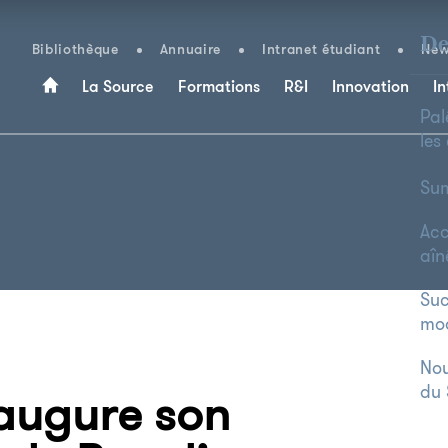
De
Bibliothèque
Annuaire
Intranet étudiant
New
La Source
Formations
R&I
Innovation
In
Pal
les
Sum
Acc
aîn
Suc
mo
Nou
du 
naugure son