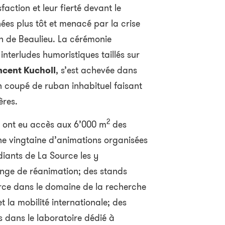
faction et leur fierté devant le
nées plus tôt et menacé par la crise
on de Beaulieu. La cérémonie
 interludes humoristiques taillés sur
ncent Kucholl
, s’est achevée dans
 coupé de ruban inhabituel faisant
ères.
2
urs ont eu accès aux 6’000 m
des
e vingtaine d’animations organisées
diants de La Source les y
lenge de réanimation; des stands
urce dans le domaine de la recherche
t la mobilité internationale; des
s dans le laboratoire dédié à