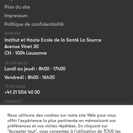
Plan du site
Impressum
Politique de confidentialité
ADRESSE
Institut et Haute Ecole de la Santé La Source
Avenue Vinet 30
CH - 1004 Lausanne
SECRÉTARIAT:
Lundi au jeudi : 8h00 - 17h00
Vendredi : 8h00 - 16h30
TÉLÉPHONE
+41 21 556 40 00
CONTACT
Formulaire
Nous utilisons des cookies sur notre site Web pour vous
offrir l'expérience la plus pertinente en mémorisant vos
préférences et vos visites répétées. En cliquant sur
"Accepter tout", vous consentez à l'utilisation de TOUS les