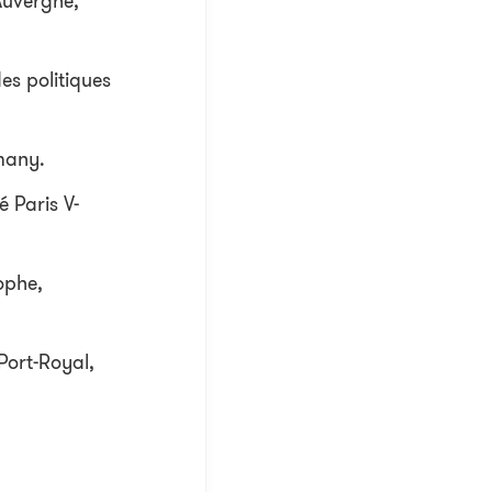
’Auvergne,
es politiques
many.
é Paris V-
ophe,
Port-Royal,