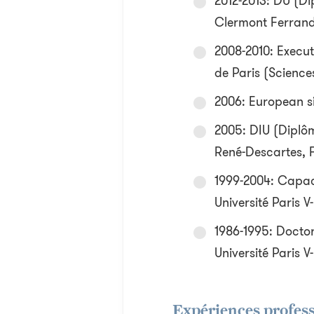
2012-2013: DU (Dip
Clermont Ferrand
2008-2010: Executi
de Paris (Science
2006: European si
2005: DIU (Diplôme
René-Descartes, 
1999-2004: Capac
Université Paris 
1986-1995: Docto
Université Paris 
Expériences profess