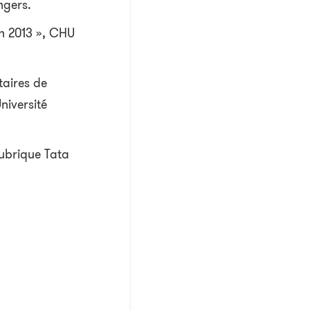
ngers.
on 2013 », CHU
aires de
niversité
ubrique Tata