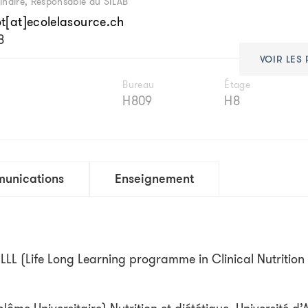
inaire, Responsable du SILAB
t[at]ecolelasource.ch
8
VOIR LES
Bureau
Étage
H809
H8
unications
Enseignement
LLL (Life Long Learning programme in Clinical Nutrition