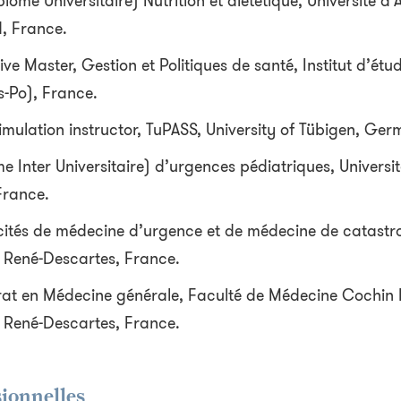
lôme Universitaire) Nutrition et diététique, Université d
, France.
ve Master, Gestion et Politiques de santé, Institut d’étud
s-Po), France.
mulation instructor, TuPASS, University of Tübigen, Ger
 Inter Universitaire) d’urgences pédiatriques, Universit
France.
ités de médecine d’urgence et de médecine de catastr
V- René-Descartes, France.
rat en Médecine générale, Faculté de Médecine Cochin 
V- René-Descartes, France.
ionnelles