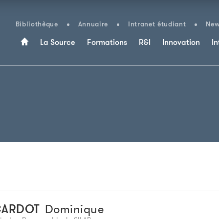
Bibliothèque
Annuaire
Intranet étudiant
New
La Source
Formations
R&I
Innovation
In
CARDOT
Dominique