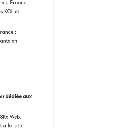
nest, France.
es KOL et
rance :
nante en
on dédiée aux
 Site Web,
 à la lutte