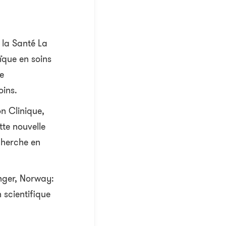
 la Santé La
ïque en soins
e
oins.
on Clinique,
te nouvelle
cherche en
nger, Norway:
 scientifique