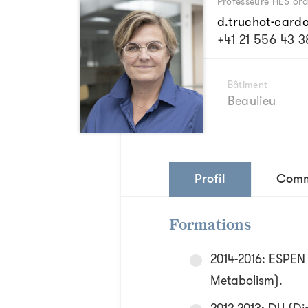
Professeure HES ord
d.truchot-cardo
+41 21 556 43 3
Bâtiment
Beaulieu
Profil
Comm
Formations
2014-2016: ESPEN 
Metabolism).