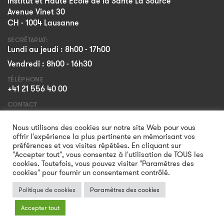
Institut et Haute Ecole de la Santé La Source
Avenue Vinet 30
CH - 1004 Lausanne
SECRÉTARIAT:
Lundi au jeudi : 8h00 - 17h00
Vendredi : 8h00 - 16h30
TÉLÉPHONE
+41 21 556 40 00
CONTACT
Formulaire
Nous utilisons des cookies sur notre site Web pour vous
offrir l'expérience la plus pertinente en mémorisant vos
préférences et vos visites répétées. En cliquant sur
"Accepter tout", vous consentez à l'utilisation de TOUS les
cookies. Toutefois, vous pouvez visiter "Paramètres des
cookies" pour fournir un consentement contrôlé.
Politique de cookies
Paramètres des cookies
Accepter tout
© 2026 Institut et Haute Ecole de la Santé La Source