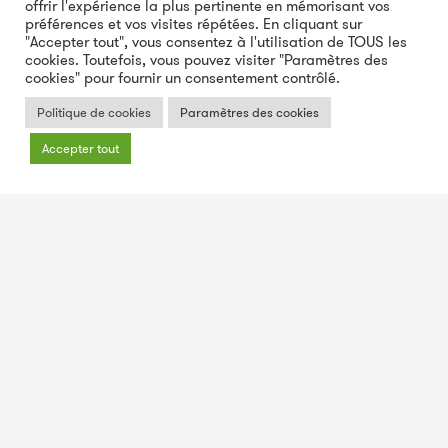
offrir l'expérience la plus pertinente en mémorisant vos
préférences et vos visites répétées. En cliquant sur
"Accepter tout", vous consentez à l'utilisation de TOUS les
cookies. Toutefois, vous pouvez visiter "Paramètres des
cookies" pour fournir un consentement contrôlé.
Politique de cookies
Paramètres des cookies
À propos de l’École
Accepter tout
LES INSCRIPTIONS SONT
OUVERTES POUR LA RENTRÉE
2026-2027!
Débuter le processus d’admission dès
maintenant!